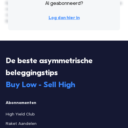
Egestas nunc pellentesque turpis vitae, interdum penatibus
Al geabonneerd?
non laoreet. Varius orci purus diam non velit nulla rhoncus.
Consectetur ut malesuada fringilla enim purus quis etiam.
Log dan hier in
Est vitae nec eleifend risus ultricies risus, massa.
De beste asymmetrische
beleggingstips
Buy Low - Sell High
Abonnementen
High Yield Club
Raket Aandelen