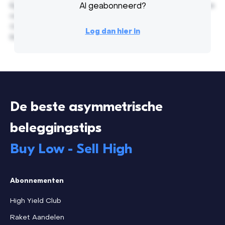
Egestas nunc pellentesque turpis vitae, interdum penatibus
Al geabonneerd?
non laoreet. Varius orci purus diam non velit nulla rhoncus.
Consectetur ut malesuada fringilla enim purus quis etiam.
Log dan hier in
Est vitae nec eleifend risus ultricies risus, massa.
De beste asymmetrische
beleggingstips
Buy Low - Sell High
Abonnementen
High Yield Club
Raket Aandelen