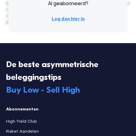
Egestas nunc pellentesque turpis vitae, interdum penatibus
Al geabonneerd?
non laoreet. Varius orci purus diam non velit nulla rhoncus.
Consectetur ut malesuada fringilla enim purus quis etiam.
Log dan hier in
Est vitae nec eleifend risus ultricies risus, massa.
De beste asymmetrische
beleggingstips
Buy Low - Sell High
Abonnementen
High Yield Club
Raket Aandelen