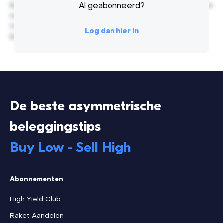
Egestas nunc pellentesque turpis vitae, interdum penatibus
Al geabonneerd?
non laoreet. Varius orci purus diam non velit nulla rhoncus.
Consectetur ut malesuada fringilla enim purus quis etiam.
Log dan hier in
Est vitae nec eleifend risus ultricies risus, massa.
De beste asymmetrische
beleggingstips
Buy Low - Sell High
Abonnementen
High Yield Club
Raket Aandelen