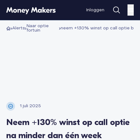
Inloggen
optie
alerts
neem +130% winst op call optie bigb
fortuin
1 juli 2025
Neem +130% winst op call optie
na minder dan één week