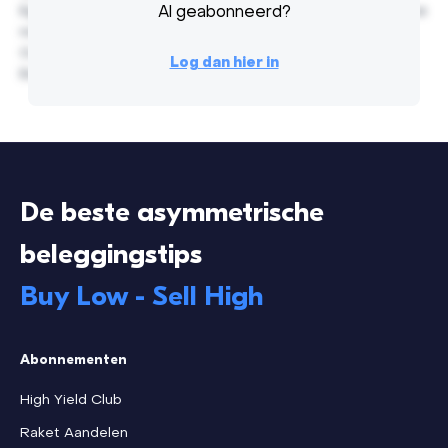
Egestas nunc pellentesque turpis vitae, interdum penatibus
Al geabonneerd?
non laoreet. Varius orci purus diam non velit nulla rhoncus.
Consectetur ut malesuada fringilla enim purus quis etiam.
Log dan hier in
Est vitae nec eleifend risus ultricies risus, massa.
De beste asymmetrische
beleggingstips
Buy Low - Sell High
Abonnementen
High Yield Club
Raket Aandelen