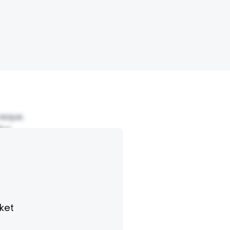
neque,
lus
us
rci
na
lus id
cus.
aket
 eu