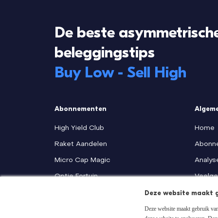
De beste asymmetrisch
beleggingstips
Buy Low - Sell High
Abonnementen
Algem
High Yield Club
Home
Raket Aandelen
Abonn
Micro Cap Magic
Analys
Optie Fortuin
Veelge
Deze website maakt g
Money Makers Premium
Deze website maakt gebruik van 