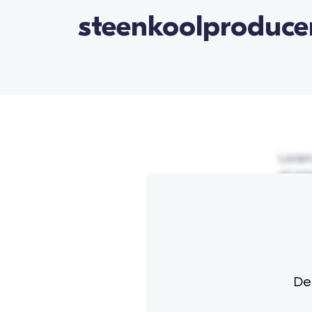
steenkoolproduc
Lorem 
sit in
augue 
intege
sed ia
ipsum
tincid
Non si
Dez
imperd
tristiq