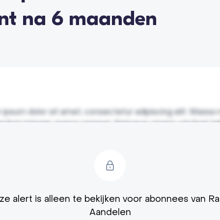
ent na 6 maanden
ipsum dolor sit amet, consectetur adipiscing elit. Massa 
terdum integer viverra semper. Natoque ornare volutpat tel
amet, urna. Adipiscing non lacus tortor pulvinar non rhonc
r. Ut ut velit lectus dui varius lacus egestas neque. Nulla o
culis dictum et dis non consequat consectetur. Gravida ur
 malesuada condimentum. Feugiat non mattis habitasse tel
unt. Viverra volutpat donec feugiat in elementum quis rhon
t mauris id ac facilisis egestas blandit aenean. In nisl sit
e alert is alleen te bekijken voor abonnees van R
iet leo nunc nisi et. Vel adipiscing duis nibh nisl gravida eu
Aandelen
ue.