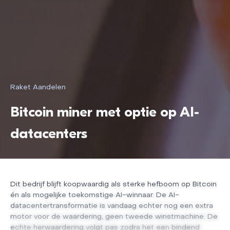
Raket Aandelen
•
Bitcoin miner met optie op AI-
datacenters
Dit bedrijf blijft koopwaardig als sterke hefboom op Bitcoin
én als mogelijke toekomstige AI-winnaar. De AI-
datacentertransformatie is vandaag echter nog een extra
motor voor de waardering, geen tweede winstmachine. De
echte herwaardering volgt pas zodra het een bindend