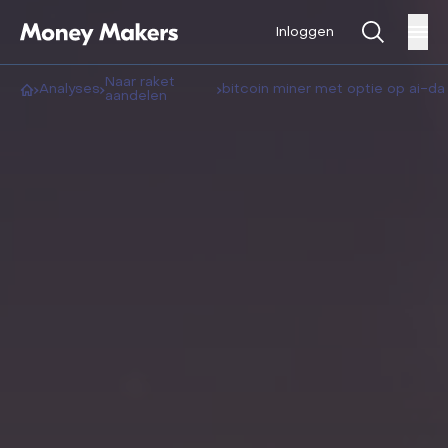
Inloggen
raket
analyses
bitcoin miner met optie op ai-d
aandelen