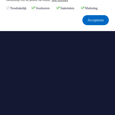
toestemming voor het gebruik van cookies.
Meer informatie
Consectetur ut malesuada fringilla enim purus quis etiam.
Est vitae nec eleifend risus ultricies risus, massa.
Noodzakelijk
Voorkeuren
Statistieken
Marketing
Accepteren
De beste asymmetrische
beleggingstips
Buy Low - Sell High
Abonnementen
High Yield Club
Raket Aandelen
Micro Cap Magic
Optie Fortuin