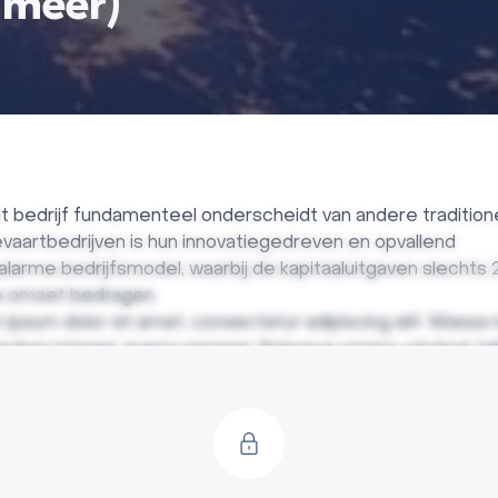
 meer)
t bedrijf fundamenteel onderscheidt van andere tradition
vaartbedrijven is hun innovatiegedreven en opvallend
alarme bedrijfsmodel, waarbij de kapitaaluitgaven slechts
e omzet bedragen.
ipsum dolor sit amet, consectetur adipiscing elit. Massa 
terdum integer viverra semper. Natoque ornare volutpat tel
amet, urna. Adipiscing non lacus tortor pulvinar non rhonc
r. Ut ut velit lectus dui varius lacus egestas neque. Nulla o
culis dictum et dis non consequat consectetur. Gravida ur
 malesuada condimentum. Feugiat non mattis habitasse tel
unt. Viverra volutpat donec feugiat in elementum quis rhon