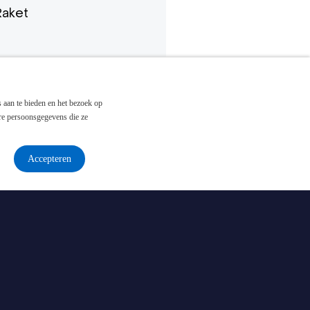
Raket
 eu
g
risus
 est.
 aan te bieden en het bezoek op
re persoonsgegevens die ze
ur ut
Accepteren
risus
is id