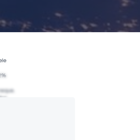
ele
 2%
neque,
lus
us
rci
na
lus id
cus.