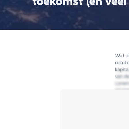
toekomst (en veel
Wat di
ruimte
kapita
van d
Lorem 
sit in
augue 
intege
sed ia
ipsum
tincid