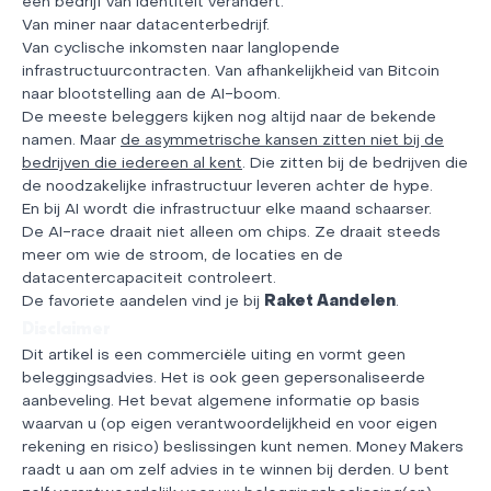
een bedrijf van identiteit verandert.
Van miner naar datacenterbedrijf.
Van cyclische inkomsten naar langlopende
infrastructuurcontracten. Van afhankelijkheid van Bitcoin
naar blootstelling aan de AI-boom.
De meeste beleggers kijken nog altijd naar de bekende
namen. Maar
de asymmetrische kansen zitten niet bij de
bedrijven die iedereen al kent
. Die zitten bij de bedrijven die
de noodzakelijke infrastructuur leveren achter de hype.
En bij AI wordt die infrastructuur elke maand schaarser.
De AI-race draait niet alleen om chips. Ze draait steeds
meer om wie de stroom, de locaties en de
datacentercapaciteit controleert.
De favoriete aandelen vind je bij
Raket Aandelen
.
Disclaimer
Dit artikel is een commerciële uiting en vormt geen
beleggingsadvies. Het is ook geen gepersonaliseerde
aanbeveling. Het bevat algemene informatie op basis
waarvan u (op eigen verantwoordelijkheid en voor eigen
rekening en risico) beslissingen kunt nemen. Money Makers
raadt u aan om zelf advies in te winnen bij derden. U bent