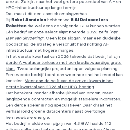
omzet. Ze kijkt naar het veel grotere potentieel van AI- en
HPC-infrastructuur op lange termijn.
Dat maakt dit een klassiek omslagverhaal.
Bij
Raket Aandelen
hebben we
5 AI Datacenters
Raketten
die wel eens de volgende IREN kunnen worden.
Eén bedrijf uit onze selectielijst noemde 2026 zelfs “
het
jaar van uitvoering
”. Geen loze slogan, maar een duidelijke
boodschap: de strategie verschuift hard richting AI-
infrastructuur met hogere marges.
In het eerste kwartaal van 2026 tekende dat bedrijf al
zijn
derde AI-datacenterlease met een kredietwaardige grote
klant
. Twee belangrijke projecten lopen volgens planning.
Een tweede bedrijf toont dan weer hoe snel het model kan
kantelen.
Meer dan de helft van de omzet kwam in het
eerste kwartaal van 2026 al uit HPC-hosting
.
Dat betekent: minder afhankelijkheid van bitcoin, meer
langlopende contracten en mogelijk stabielere inkomsten.
Een derde speler is nog speculatiever. Daar draait het
verhaal rond
groene datacenters naast overtollige
hernieuwbare energie
.
Het bedrijf meldde een pijplijn van 4,3 GW, haalde 142
miljoen dollar kapitaal op en werkt aan meerdere AI- en