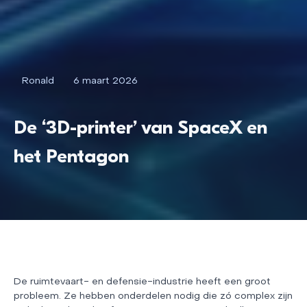
Ronald
6 maart 2026
De ‘3D-printer’ van SpaceX en
het Pentagon
De ruimtevaart- en defensie-industrie heeft een groot
probleem. Ze hebben onderdelen nodig die zó complex zijn