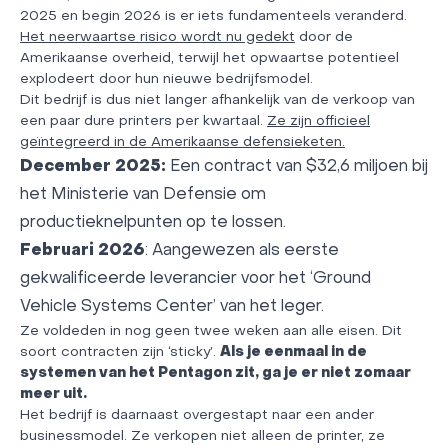
2025 en begin 2026 is er iets fundamenteels veranderd.
Het neerwaartse risico wordt nu gedekt
door de
Amerikaanse overheid, terwijl het opwaartse potentieel
explodeert door hun nieuwe bedrijfsmodel.
Dit bedrijf is dus niet langer afhankelijk van de verkoop van
een paar dure printers per kwartaal.
Ze zijn officieel
geïntegreerd in de Amerikaanse defensieketen.
December 2025:
Een contract van $32,6 miljoen bij
het Ministerie van Defensie om
productieknelpunten op te lossen.
Februari 2026
: Aangewezen als eerste
gekwalificeerde leverancier voor het ‘Ground
Vehicle Systems Center’ van het leger.
Ze voldeden in nog geen twee weken aan alle eisen. Dit
soort contracten zijn ‘sticky’.
Als je eenmaal in de
systemen van het Pentagon zit, ga je er niet zomaar
meer uit.
Het bedrijf is daarnaast overgestapt naar een ander
businessmodel. Ze verkopen niet alleen de printer, ze