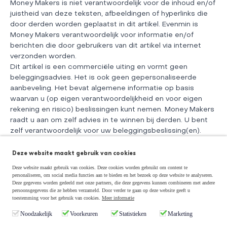
Money Makers is niet verantwoordelijk voor de inhoud en/of
juistheid van deze teksten, afbeeldingen of hyperlinks die
door derden worden geplaatst in dit artikel. Evenmin is
Money Makers verantwoordelijk voor informatie en/of
berichten die door gebruikers van dit artikel via internet
verzonden worden.
Dit artikel is een commerciële uiting en vormt geen
beleggingsadvies. Het is ook geen gepersonaliseerde
aanbeveling. Het bevat algemene informatie op basis
waarvan u (op eigen verantwoordelijkheid en voor eigen
rekening en risico) beslissingen kunt nemen. Money Makers
raadt u aan om zelf advies in te winnen bij derden. U bent
zelf verantwoordelijk voor uw beleggingsbeslissing(en).
Aan dit artikel en de inhoud ervan kunnen ook geen rechten
worden ontleend. Dit artikel is gebaseerd op aannames en
Deze website maakt gebruik van cookies
vormt geen enkele garantie voor een bepaalde ontwikkeling
Deze website maakt gebruik van cookies. Deze cookies worden gebruikt om content te
of resultaat. Money Makers is nooit aansprakelijk voor
personaliseren, om social media functies aan te bieden en het bezoek op deze website te analyseren.
Deze gegevens worden gedeeld met onze partners, die deze gegevens kunnen combineren met andere
gebruik van dit artikel.
persoonsgegevens die ze hebben verzameld. Door verder te gaan op deze website geeft u
Beleggen brengt grote risico’s en kosten met zich mee. U
toestemming voor het gebruik van cookies.
Meer informatie
kunt uw inleg of een deel ervan verliezen. De waarde van
Noodzakelijk
Voorkeuren
Statistieken
Marketing
uw belegging kan fluctueren. In zijn algemeenheid wijst
Money Makers erop dat het niet verstandig is om te