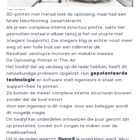
3D-printen met metaal leek de oplossing, maar had een
fatale tekortkoming: zwaartekracht.
Als je een complexe interne structuur printte, zakte het
gesmolten metaal in elkaar tenzij je het vol stopte met
‘steigers’ (supports). Die steigers krijg je echter nooit meer
weg uit een holle buis van een millimeter dik.
Resultaat: verstopte motoren en mislukte missies.
De Oplossing: Printen in ‘Thin Air’
Het bedrijf dat wij vandaag op de radar hebben, heeft dit
natuurkundige probleem opgelost. Hun
gepatenteerde
technologie
en software stelt ingenieurs in staat om
‘support-free’ te printen.
Ze kunnen de meest complexe interne structuren bouwen
zonder dat de boel instort.
Voor een ingenieur is dit magie. Voor een belegger wordt
dit mogelijk magie.
Dit bedrijf kan onderdelen ontwerpen die puur gericht zijn
op prestaties, zonder zich zorgen te maken over de
maakbaarheid.
Dit is de reden waarom
SpaceX
al vroeg klant werd. Als u